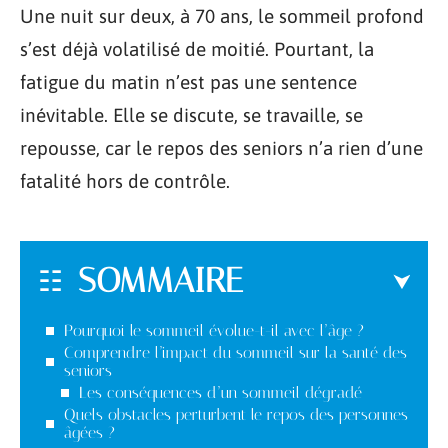
Une nuit sur deux, à 70 ans, le sommeil profond
s’est déjà volatilisé de moitié. Pourtant, la
fatigue du matin n’est pas une sentence
inévitable. Elle se discute, se travaille, se
repousse, car le repos des seniors n’a rien d’une
fatalité hors de contrôle.
SOMMAIRE
Pourquoi le sommeil évolue-t-il avec l’âge ?
Comprendre l’impact du sommeil sur la santé des
seniors
Les conséquences d’un sommeil dégradé
Quels obstacles perturbent le repos des personnes
âgées ?