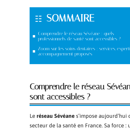
SOMMAIRE
Comprendre le réseau Sévéane : quels
professionnels de santé sont accessibles ?
Zoom sur les soins dentaires : services, expert
accompagnement proposés
Comprendre le réseau Sévéane
sont accessibles ?
Le
réseau Sévéane
s’impose aujourd’hui 
secteur de la santé en France. Sa force :