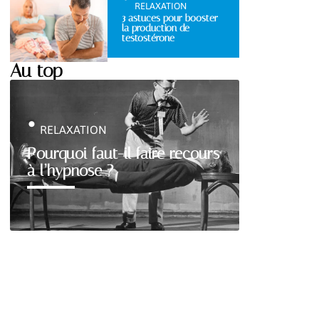
RELAXATION
3 astuces pour booster
la production de
testostérone
Au top
RELAXATION
Pourquoi faut-il faire recours
à l’hypnose ?