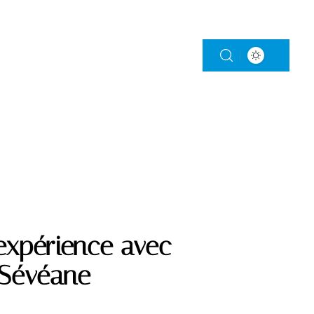
S
RELAXATION
SENIORS
expérience avec
 Sévéane