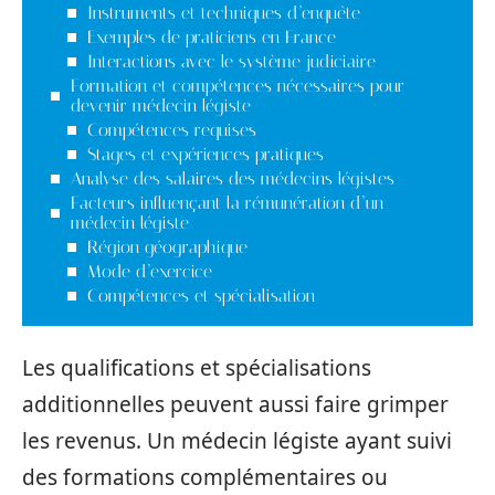
Instruments et techniques d’enquête
Exemples de praticiens en France
Interactions avec le système judiciaire
Formation et compétences nécessaires pour
devenir médecin légiste
Compétences requises
Stages et expériences pratiques
Analyse des salaires des médecins légistes
Facteurs influençant la rémunération d’un
médecin légiste
Région géographique
Mode d’exercice
Compétences et spécialisation
Les qualifications et spécialisations
additionnelles peuvent aussi faire grimper
les revenus. Un médecin légiste ayant suivi
des formations complémentaires ou