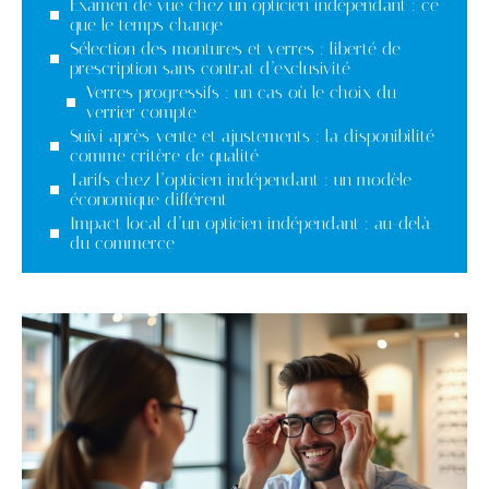
Examen de vue chez un opticien indépendant : ce
que le temps change
Sélection des montures et verres : liberté de
prescription sans contrat d’exclusivité
Verres progressifs : un cas où le choix du
verrier compte
Suivi après-vente et ajustements : la disponibilité
comme critère de qualité
Tarifs chez l’opticien indépendant : un modèle
économique différent
Impact local d’un opticien indépendant : au-delà
du commerce