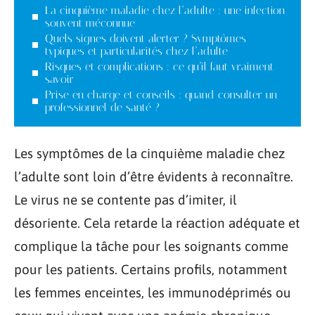
La cinquième maladie chez l’adulte : une infection
souvent méconnue
Quels signes doivent alerter ? Symptômes
typiques et particularités chez l’adulte
Risques et complications : ce qu’il faut vraiment
savoir
Prise en charge et conseils : quand consulter un
professionnel de santé ?
Les symptômes de la cinquième maladie chez
l’adulte sont loin d’être évidents à reconnaître.
Le virus ne se contente pas d’imiter, il
désoriente. Cela retarde la réaction adéquate et
complique la tâche pour les soignants comme
pour les patients. Certains profils, notamment
les femmes enceintes, les immunodéprimés ou